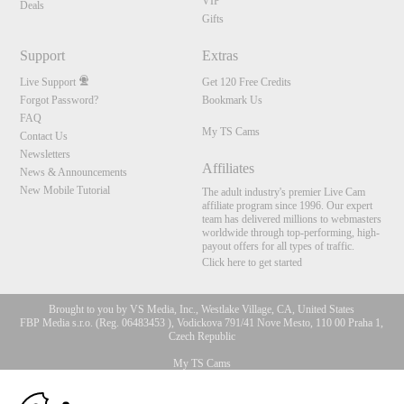
VIP
Deals
Gifts
Support
Extras
Live Support
Get 120 Free Credits
Forgot Password?
Bookmark Us
FAQ
My TS Cams
Contact Us
Newsletters
Affiliates
News & Announcements
New Mobile Tutorial
The adult industry's premier Live Cam
affiliate program since 1996. Our expert
team has delivered millions to webmasters
worldwide through top-performing, high-
payout offers for all types of traffic.
Click here to get started
Brought to you by VS Media, Inc., Westlake Village, CA, United States
FBP Media s.r.o. (Reg. 06483453 ), Vodickova 791/41 Nove Mesto, 110 00 Praha 1,
Czech Republic
My TS Cams
10:00
All persons depicted herein were at least 18 years of age at the time of photography: