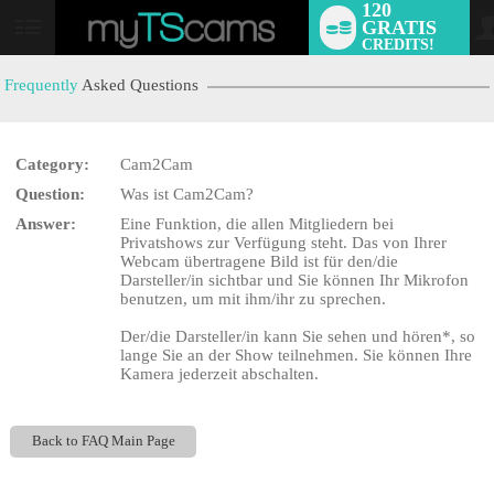
120
GRATIS
User
CREDITS!
status
Frequently
Asked Questions
Category:
Cam2Cam
LIMITED TIME OFFER!
Question:
Was ist Cam2Cam?
Answer:
Eine Funktion, die allen Mitgliedern bei
Privatshows zur Verfügung steht. Das von Ihrer
Webcam übertragene Bild ist für den/die
Darsteller/in sichtbar und Sie können Ihr Mikrofon
benutzen, um mit ihm/ihr zu sprechen.
Der/die Darsteller/in kann Sie sehen und hören*, so
lange Sie an der Show teilnehmen. Sie können Ihre
Kamera jederzeit abschalten.
Back to FAQ Main Page